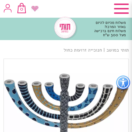
0
משלוח מהיום להיום
באזור המרכז!
משלוח חינם ברכישה
מעל 300 ש"ח
וכן
רכזי
תותי במושב
|
חנוכייה זרועות כחול
פתור
פתיחת
פריט
גישות