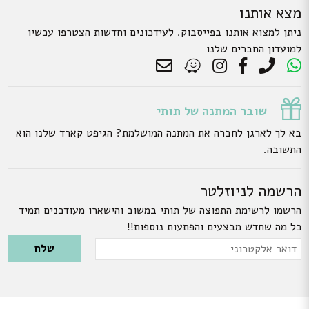
מצא אותנו
ניתן למצוא אותנו בפייסבוק. לעידכונים וחדשות הצטרפו עכשיו
למועדון החברים שלנו
שובר המתנה של תותי
בא לך לארגן לחברה את המתנה המושלמת? הגיפט קארד שלנו הוא
התשובה.
הרשמה לניוזלטר
הרשמו לרשימת התפוצה של תותי במשוב והישארו מעודכנים תמיד
כל מה שחדש מבצעים והפתעות נוספות!!
Please leave this field empty.
דואר
אלקטרוני