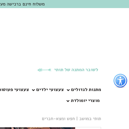
משלוח חינם ברכישה מעל 300 ש"ח | אופציה למשלוח מהיום להיום באזור המרכז | מוזמנים לבקר בחנות בכפר
לשובר המתנה של תותי
פתור
פתיחת
פריט
מתנות לגדולים
צעצועי ילדים
צעצועי פעוטות
גישות
מוצרי יומולדת
וכן
רכזי
תותי במושב
|
חפש ומצא-חברים