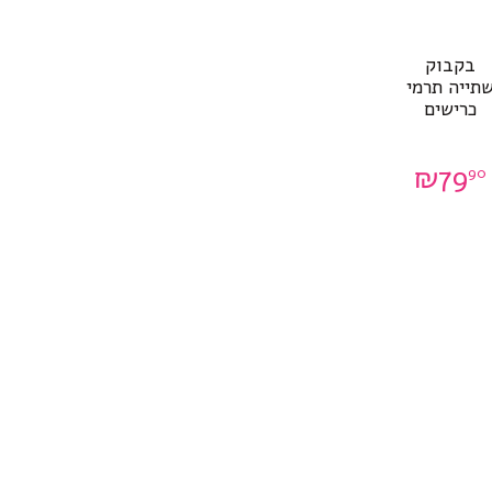
בקבוק
תייה תרמי
כרישים
₪
79
90