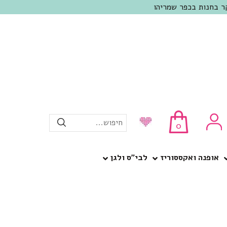
חיפוש...
0
אופנה ואקססוריז
לבי”ס ולגן