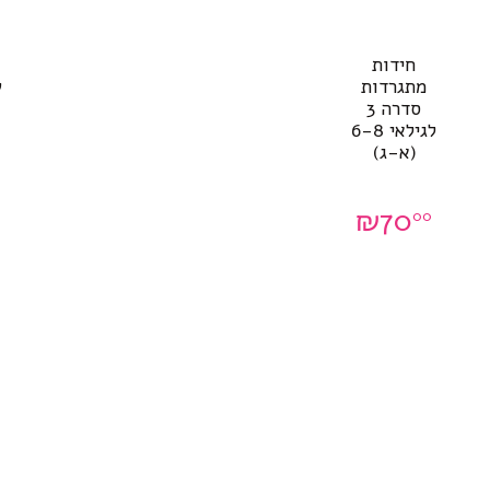
חידות
מתגרדות
ש
סדרה 3
לגילאי 6-8
(א-ג)
₪
70
00