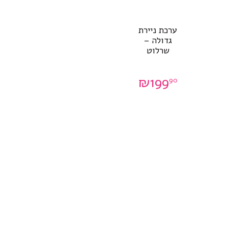
ערכת ניירת
גדולה –
שרלוט
₪
199
90