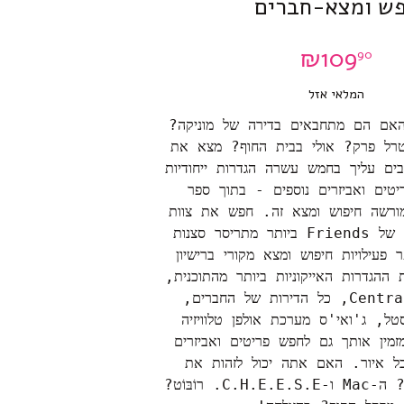
ש ומצא-חברים
₪
109
90
המלאי אזל
אם הם מתחבאים בדירה של מוניקה?
רל פרק? אולי בבית החוף? מצא את
ים עליך בחמש עשרה הגדרות ייחודיות
טים ואביזרים נוספים - בתוך ספר
ומורשה חיפוש ומצא זה. חפש את צוות
השחקנים האהוב של Friends ביותר מתריסר סצנות
 פעילויות חיפוש ומצא מקורי ברישיון
ההגדרות האייקוניות ביותר מהתוכנית,
כולל Central Perk, כל הדירות של החברים,
, ג'ואי'ס מערכת אולפן טלוויזיה
זמין אותך גם לחפש פריטים ואביזרים
כל איור. האם אתה יכול לזהות את
המקלדות של רוס? ה-Mac ו-C.H.E.E.S.E. רוֹבּוֹט?