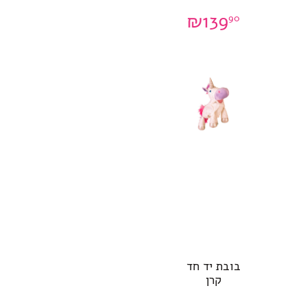
₪
139
90
בובת יד חד
קרן