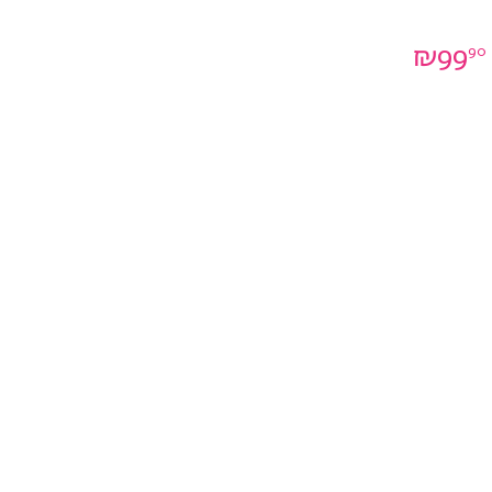
₪
99
90