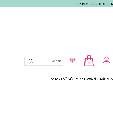
חיפוש...
0
אופנה ואקססוריז
לבי”ס ולגן