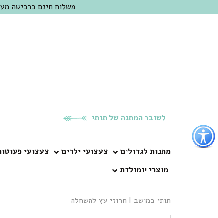
משלוח חינם ברכישה מעל 300 ש"ח | אופציה למשלוח מהיום להיום באזור המרכז | מוזמנים לבקר בחנות בכפר
לשובר המתנה של תותי
פתור
פתיחת
פריט
מתנות לגדולים
צעצועי ילדים
צעצועי פעוטות
גישות
מוצרי יומולדת
וכן
רכזי
תותי במושב
|
חרוזי עץ להשחלה