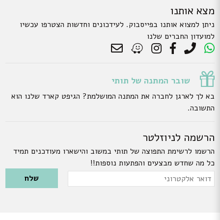
מצא אותנו
ניתן למצוא אותנו בפייסבוק. לעידכונים וחדשות הצטרפו עכשיו
למועדון החברים שלנו
שובר המתנה של תותי
בא לך לארגן לחברה את המתנה המושלמת? הגיפט קארד שלנו הוא
התשובה.
הרשמה לניוזלטר
הרשמו לרשימת התפוצה של תותי במשוב והישארו מעודכנים תמיד
כל מה שחדש מבצעים והפתעות נוספות!!
Please leave this field empty.
דואר
אלקטרוני