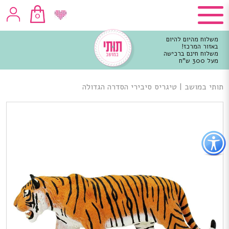
0
משלוח מהיום להיום
באזור המרכז!
משלוח חינם ברכישה
מעל 300 ש"ח
וכן
רכזי
תותי במושב
|
טיגריס סיבירי הסדרה הגדולה
פתור
פתיחת
פריט
גישות