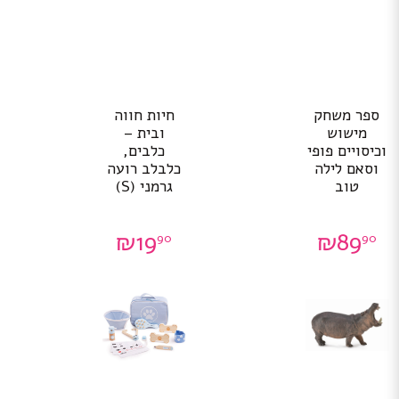
ספר משחק
חיות חווה
מישוש
ובית –
וכיסויים פופי
כלבים,
וסאם לילה
כלבלב רועה
טוב
גרמני (S)
₪
19
₪
89
90
90