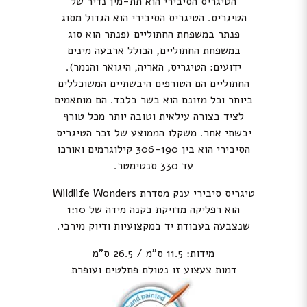
הטיגריס הסיבירי הוא תת-מין נדיר של
הטיגריס. הטיגריס הסיבירי הוא הגדול מסוג
פנתר במשפחת החתוליים (פנתר הוא סוג
במשפחת החתוליים, הכולל ארבעה מינים
ידועים: הטיגריס, האריה, היגואר והנמר).
החתוליים הם הטורפים היבשתיים המשוכללים
ביותר וכל מזונם הוא בשר בלבד. הם מותאמים
לציד בצורה עילאית וטובה יותר מכל טורף
יבשתי אחר. משקלו הממוצע של זכר הטיגריס
הסיבירי הוא בין 306-190 קילוגרמים ואורכו
עד 330 סנטימטר.
טיגריס סיבירי ענק מסדרת Wildlife Wonders
הוא רפליקה מדויקת בקנה מידה של 1:10
שנצבעה בעבודת יד במקצועיות ודיוק מירבי.
מידות: 11.5 ס”מ / 26.5 ס”מ
דמות צעצוע זו נטולת
פתלטים
ו
עופרת