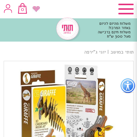
0
משלוח מהיום להיום
באזור המרכז!
משלוח חינם ברכישה
מעל 300 ש"ח
וכן
רכזי
תותי במושב
|
יוגי ג”ירפה
פתור
פתיחת
פריט
גישות