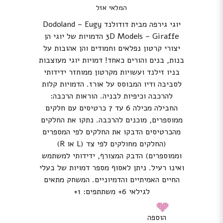
המלאי אזל
יוגי גירפה מבית דודולנד Dodoland – Eugy
3D Models – Giraffe הדמויות של יוגי הן
יצורי קרטון נפלאים וחמודים והן אהובות על
בנות, בנים והורים כאחד! דמויות יוגי מעוצבות
בניו זילנד ועשויות מקרטון ממוחזר ידידותי
לסביבה ודיו המבוסס על אורז. הדמויות קלות
להרכבה וכיפיות לבניה. הוראות הרכבה:
החבילה מכילה 6 עד 7 כרטיסים עם חלקים
ממוספרים, מוכנים להרכבה. נתקו את החלקים
מהכרטיסים הדבקו את החלקים לפי המספרים
(החלקים מחולקים לפי צד (L או R)
וממוספרים) הדבק המצורף, ידידותי למשתמש
ואינו רעיל. ניתן לאסוף מספר דמויות של בעלי
החיים האמיתיים והדמיוניים. המשחק מתאים
לגילאי 6+ משתתפים: 1+
הוספה