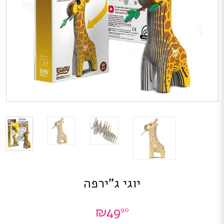
יוגי ג”ירפה
₪
49
90