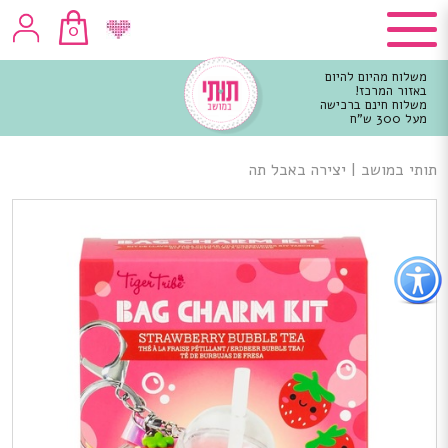
0
משלוח מהיום להיום
באזור המרכז!
משלוח חינם ברכישה
מעל 300 ש"ח
וכן
רכזי
תותי במושב
|
יצירה באבל תה
פתור
פתיחת
פריט
גישות