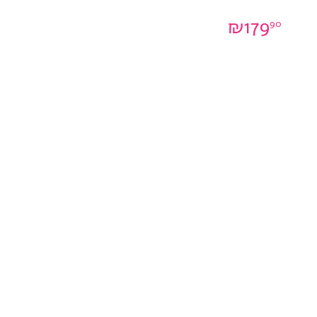
₪
179
90