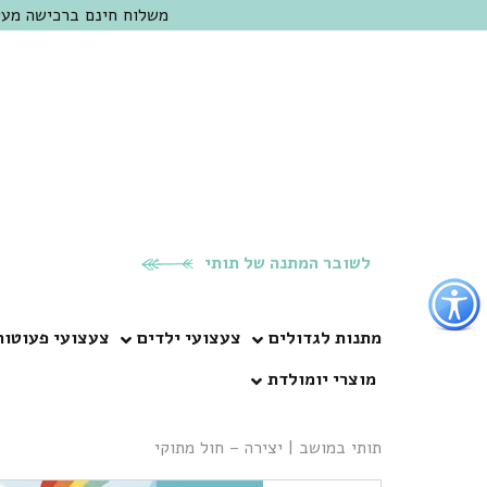
משלוח חינם ברכישה מעל 300 ש"ח | אופציה למשלוח מהיום להיום באזור המרכז | מוזמנים לבקר בחנות בכפר
לשובר המתנה של תותי
פתור
פתיחת
פריט
מתנות לגדולים
צעצועי ילדים
צעצועי פעוטות
גישות
מוצרי יומולדת
וכן
רכזי
תותי במושב
|
יצירה – חול מתוקי