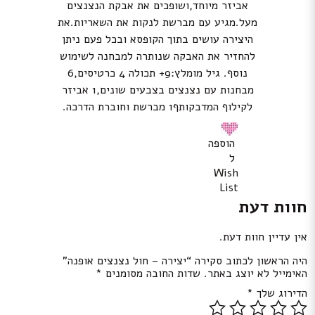
אביזר מיוחד,ושופכים את אבקת הנצנצים
מעל.מגיע עם מברשת לנקות את השאריות.את
היצירה עושים בתוך הקופסא ובכל פעם ניתן
להחזיר את האבקה שנותרה למבחנה לשימוש
נוסף. גיל מומלץ:9+ תכולה 4 כרטיסים,6
מבחנות עם נצנצים בצבעים שונים,1 אביזר
לקילוף המדבקותף1 מברשת וחוברת הדרכה.
הוספה
ל
Wish
List
חוות דעת
אין עדיין חוות דעת.
היה הראשון לכתוב סקירה “יצירה – חול נצנצים אופנה”
האימייל לא יוצג באתר.
שדות החובה מסומנים
*
הדירוג שלך
*