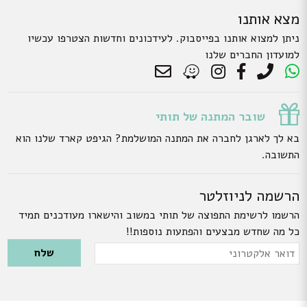
מצא אותנו
ניתן למצוא אותנו בפייסבוק. לעידכונים וחדשות הצטרפו עכשיו
למועדון החברים שלנו
שובר המתנה של תותי
בא לך לארגן לחברה את המתנה המושלמת? הגיפט קארד שלנו הוא
התשובה.
הרשמה לניוזלטר
הרשמו לרשימת התפוצה של תותי במשוב והישארו מעודכנים תמיד
כל מה שחדש מבצעים והפתעות נוספות!!
Please leave this field empty.
דואר
אלקטרוני