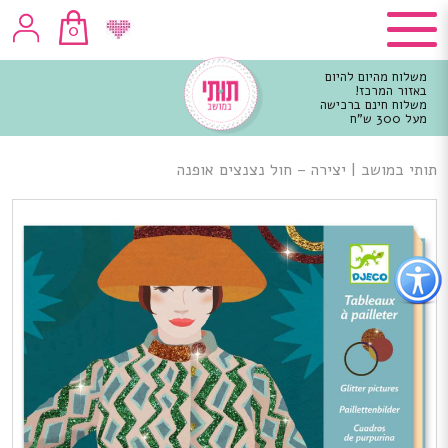
0
משלוח מהיום להיום
באזור המרכז!
משלוח חינם ברכישה
מעל 300 ש"ח
וכן
רכזי
תותי במושב
|
יצירה – חול נצנצים אופנה
פתור
פתיחת
פריט
גישות