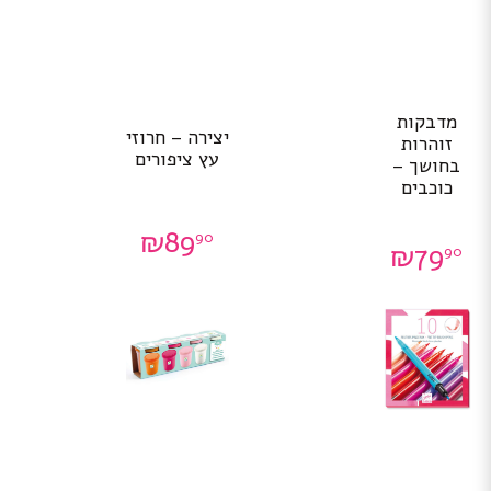
מדבקות
יצירה – חרוזי
זוהרות
עץ ציפורים
בחושך –
כוכבים
₪
89
90
₪
79
90