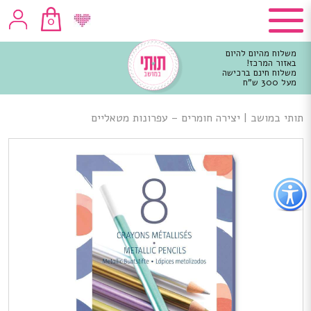
0
משלוח מהיום להיום
באזור המרכז!
משלוח חינם ברכישה
מעל 300 ש"ח
וכן
רכזי
תותי במושב
|
יצירה חומרים – עפרונות מטאליים
פתור
פתיחת
פריט
גישות