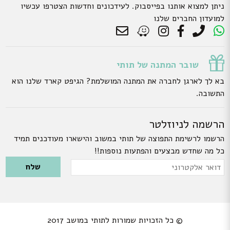
ניתן למצוא אותנו בפייסבוק. לעידכונים וחדשות הצטרפו עכשיו
למועדון החברים שלנו
שובר המתנה של תותי
בא לך לארגן לחברה את המתנה המושלמת? הגיפט קארד שלנו הוא
התשובה.
הרשמה לניוזלטר
הרשמו לרשימת התפוצה של תותי במשוב והישארו מעודכנים תמיד
כל מה שחדש מבצעים והפתעות נוספות!!
Please leave this field empty.
דואר
אלקטרוני
© כל הזכויות שמורות לתותי במושב 2017