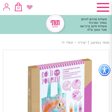
0
משלוח מהיום להיום
באזור המרכז!
משלוח חינם ברכישה
מעל 300 ש"ח
וכן
רכזי
תותי במושב
|
יצירה – טאיי די
פתור
פתיחת
פריט
גישות