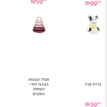
₪
59
₪
99
90
מגדל טבעות
ברווז פרה
בצבעי חול-
השחלה
נשכנים
₪
39
90