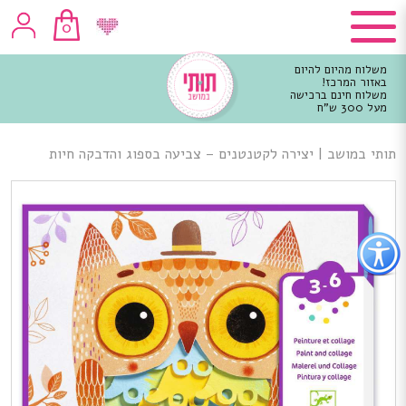
0
משלוח מהיום להיום
באזור המרכז!
משלוח חינם ברכישה
מעל 300 ש"ח
וכן
רכזי
תותי במושב
|
יצירה לקטנטנים – צביעה בספוג והדבקה חיות
פתור
פתיחת
פריט
גישות