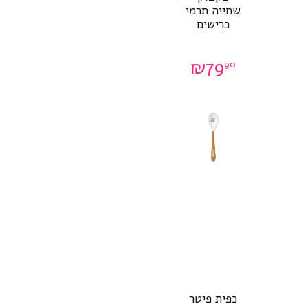
שתייה תרמי
כרישים
₪
79
90
כפית פיטר