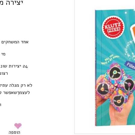
יצירה מ
אחד המשחקים הו
מי 
24 יצירות שו
רצונ
לא רק מגלה עתיד
לעצמךשאפשר להכ
ו
הוספה