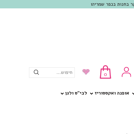
חיפוש...
0
אופנה ואקססוריז
לבי”ס ולגן