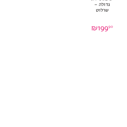
גדולה –
שרלוט
₪
199
90