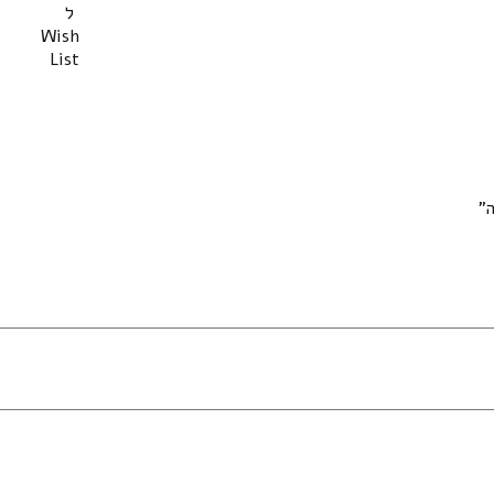
ל
Wish
List
”