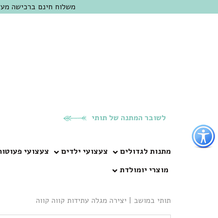
משלוח חינם ברכישה מעל 300 ש"ח | אופציה למשלוח מהיום להיום באזור המרכז | מוזמנים לבקר בחנות בכפר
לשובר המתנה של תותי
פתור
פתיחת
פריט
מתנות לגדולים
צעצועי ילדים
צעצועי פעוטות
גישות
מוצרי יומולדת
וכן
רכזי
תותי במושב
|
יצירה מגלה עתידות קווה קווה