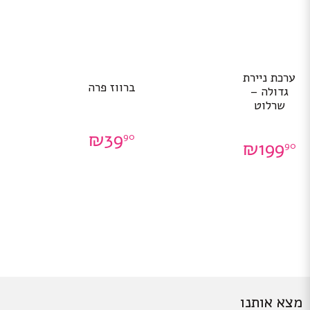
ערכת ניירת
ברווז פרה
גדולה –
שרלוט
₪
39
90
₪
199
90
מצא אותנו