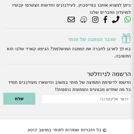
ניתן למצוא אותנו בפייסבוק. לעידכונים וחדשות הצטרפו עכשיו
למועדון החברים שלנו
שובר המתנה של תותי
בא לך לארגן לחברה את המתנה המושלמת? הגיפט קארד שלנו הוא
התשובה.
הרשמה לניוזלטר
הרשמו לרשימת התפוצה של תותי במשוב והישארו מעודכנים תמיד
כל מה שחדש מבצעים והפתעות נוספות!!
Please leave this field empty.
דואר
אלקטרוני
© כל הזכויות שמורות לתותי במושב 2017