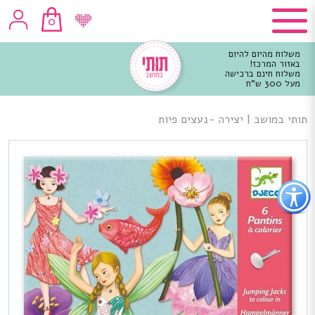
0
משלוח מהיום להיום
באזור המרכז!
משלוח חינם ברכישה
מעל 300 ש"ח
וכן
רכזי
תותי במושב
|
יצירה -נעצים פיות
פתור
פתיחת
פריט
גישות