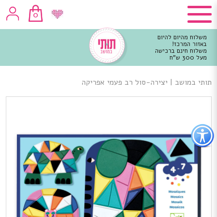
0
משלוח מהיום להיום
באזור המרכז!
משלוח חינם ברכישה
מעל 300 ש"ח
וכן
רכזי
תותי במושב
|
יצירה-סול רב פעמי אפריקה
פתור
פתיחת
פריט
גישות