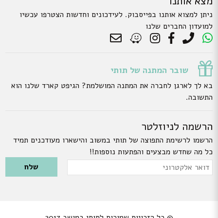
מצא אותנו
ניתן למצוא אותנו בפייסבוק. לעידכונים וחדשות הצטרפו עכשיו
למועדון החברים שלנו
שובר המתנה של תותי
בא לך לארגן לחברה את המתנה המושלמת? הגיפט קארד שלנו הוא
התשובה.
הרשמה לניוזלטר
הרשמו לרשימת התפוצה של תותי במשוב והישארו מעודכנים תמיד
כל מה שחדש מבצעים והפתעות נוספות!!
Please leave this field empty.
דואר
אלקטרוני
© כל הזכויות שמורות לתותי במושב 2017