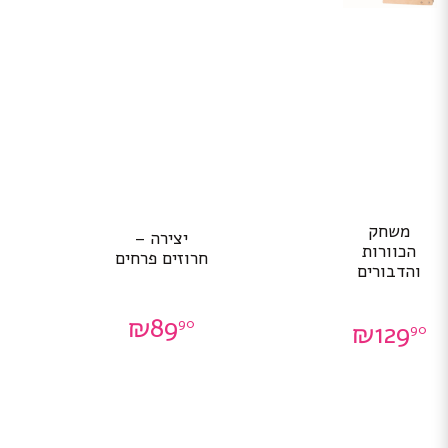
משחק
יצירה –
הכוורות
חרוזים פרחים
והדבורים
₪
89
90
₪
129
90