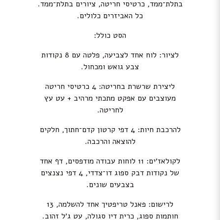
בתלת־ממד, כרטיסי חריטה, ציורים בתלת־ממד.
כל האביזרים כלולים.
הסט כולל:
לציור: לוח אחד לצביעה, פלטה עם 8 נקודות
צבע גואש ומכחול.
ליצירת שרשרת בחריטה: 4 כרטיסי חריטה
מעוצבים עם אפקט מתכתי מרהיב + עט עץ
לחריטה.
להרכבת חיות: 4 דפי קרטון קדם־חתוך, חלקים
להוצאה והרכבה.
לקולאז׳ים: 11 לוחות עבודה מודפסים, דף אחד
של נקודות דבק ספוג דו־צדדי, 4 דפי נצנצים
בצבעים שונים.
לרישום: פאנל טריפטיך אחד להשלמה, 13
חותמות ספוג, כרית דיו סגולה, עט ג׳ל זהוב.