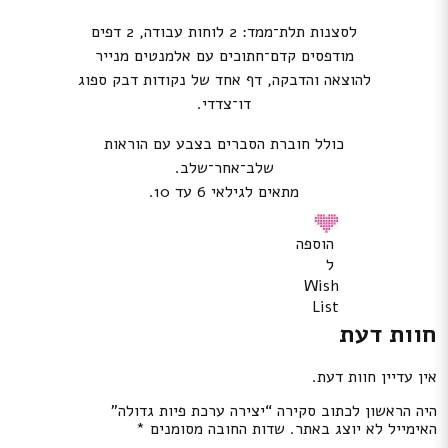
לסצנות תלת־ממד: 2 לוחות עבודה, 2 דפים
מודפסים קדם־חתוכים עם אלמנטים מנייר
להוצאה והדבקה, דף אחד של נקודות דבק ספוג
דו־צדדי.
כולל חוברת הסברים בצבע עם הוראות
שלב־אחר־שלב.
מתאים לגילאי 6 עד 10.
הוספה
ל
Wish
List
חוות דעת
אין עדיין חוות דעת.
היה הראשון לכתוב סקירה “יצירה ערכת פיות גדולה”
האימייל לא יוצג באתר.
שדות החובה מסומנים
*