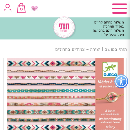
0
משלוח מהיום להיום
באזור המרכז!
משלוח חינם ברכישה
מעל 300 ש"ח
וכן
רכזי
תותי במושב
|
יצירה – צמידים בחרוזים
פתור
פתיחת
פריט
גישות