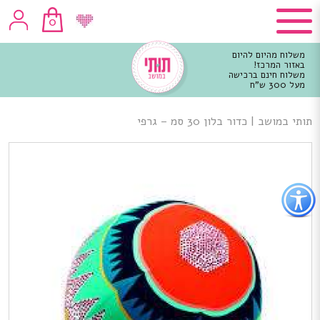
0
משלוח מהיום להיום
באזור המרכז!
משלוח חינם ברכישה
מעל 300 ש"ח
וכן
רכזי
תותי במושב
|
כדור בלון 30 סמ – גרפי
פתור
פתיחת
פריט
גישות