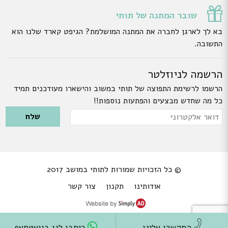
שובר המתנה של תותי
בא לך לארגן לחברה את המתנה המושלמת? הגיפט קארד שלנו הוא
התשובה.
הרשמה לניוזלטר
הרשמו לרשימת התפוצה של תותי במשוב והישארו מעודכנים תמיד
כל מה שחדש מבצעים והפתעות נוספות!!
Please leave this field empty.
דואר
אלקטרוני
© כל הזכויות שמורות לתותי במושב 2017
אודותינו
תקנון
צור קשר
התקשרו אלינו
כיתבו לנו בוואטסאפ