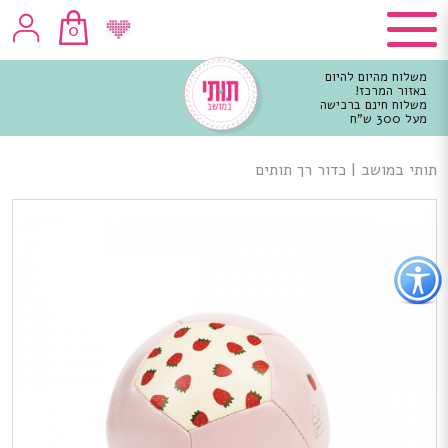
0
משלוח מהיום להיום
באזור המרכז!
משלוח חינם ברכישה
מעל 300 ש"ח
וכן
רכזי
תותי במושב
|
כדור רך תותים
פתור
פתיחת
פריט
גישות