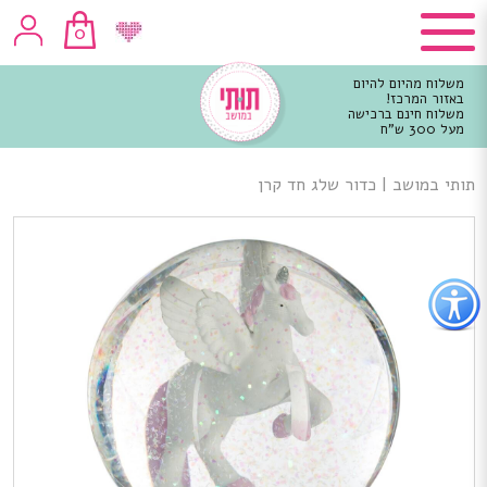
0
משלוח מהיום להיום
באזור המרכז!
משלוח חינם ברכישה
מעל 300 ש"ח
וכן
רכזי
תותי במושב
|
כדור שלג חד קרן
פתור
פתיחת
פריט
גישות