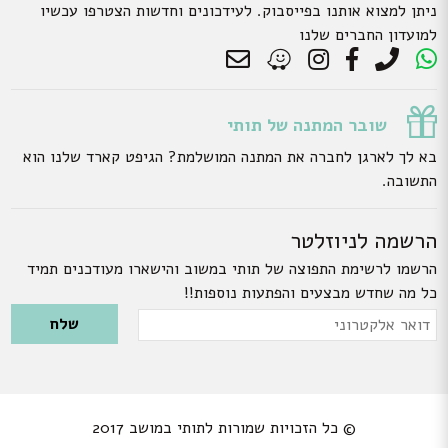
ניתן למצוא אותנו בפייסבוק. לעידכונים וחדשות הצטרפו עכשיו
למועדון החברים שלנו
שובר המתנה של תותי
בא לך לארגן לחברה את המתנה המושלמת? הגיפט קארד שלנו הוא
התשובה.
הרשמה לניוזלטר
הרשמו לרשימת התפוצה של תותי במשוב והישארו מעודכנים תמיד
כל מה שחדש מבצעים והפתעות נוספות!!
Please leave this field empty.
דואר
אלקטרוני
© כל הזכויות שמורות לתותי במושב 2017