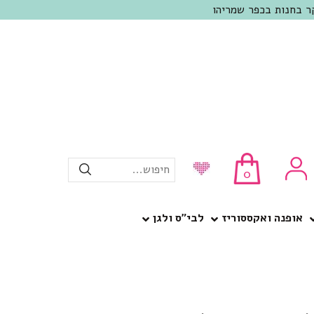
חיפוש...
0
אופנה ואקססוריז
לבי”ס ולגן