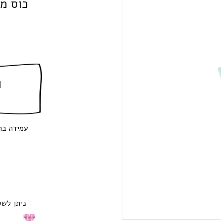
כוס מל
ה
עמידה בח
ניתן לשט