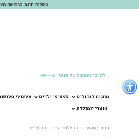
משלוח חינם ברכישה מעל 300 ש"ח | אופציה למשלוח מהיום להיום באזור המרכז | מוזמנים לבקר בחנות בכפר
לשובר המתנה של תותי
פתור
פתיחת
פריט
מתנות לגדולים
צעצועי ילדים
צעצועי פעוטות
גישות
מוצרי יומולדת
וכן
רכזי
תותי במושב
|
כוס מלמין גידי – תכלת ים