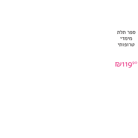
ספר תלת
מימדי
טרופותי
₪
119
90