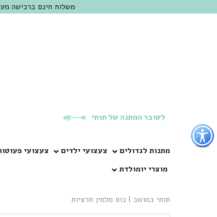
משלוח חינם ברכישה מעל 300 ש"ח | אופציה למשלוח מהיום להיום באזור המרכז | מוזמנים לבקר בחנות בכפר
לשובר המתנה של תותי
פתור
פתיחת
פריט
מתנות לגדולים
צעצועי ילדים
צעצועי פעוטות
גישות
מוצרי יומולדת
וכן
רכזי
תותי במושב
|
כוס מלמין חרציות