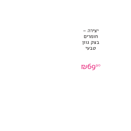
יצירה –
חומרים
בצק גוון
טבעי
₪
69
90