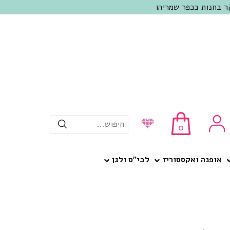
חיפוש...
0
אופנה ואקססוריז
לבי”ס ולגן