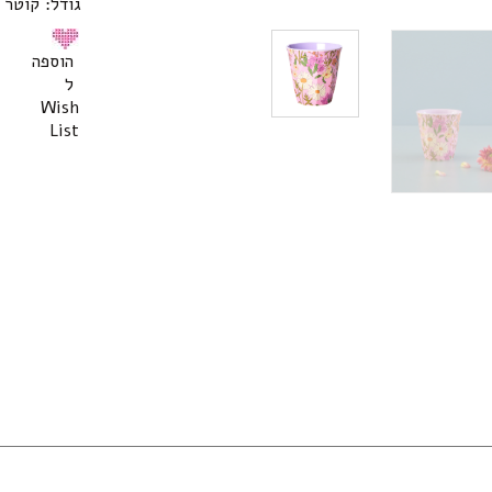
גודל: קוטר 9 ס”מ, גובה 9 ס”מ, נפח 300 מ”ל.
הוספה
ל
Wish
List