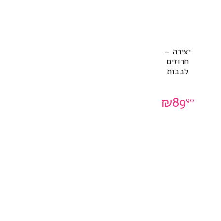
יצירה –
חרוזים
לבבות
₪
89
90