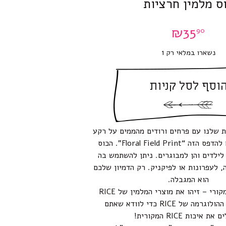
ס מלמין חרציות
₪
35
90
נשארו במלאי רק 1
וסף לסל קניות
ת שלנו עם פרחים ורודים מהממים על רקע
קרם. אנו קוראים להדפס הזה “Floral Field Print”. הכוס
לילדים והן למבוגרים. ניתן להשתמש בה
, לעפרונות או לפיקניק. רק הדמיון שלכם
הוא המגבלה.
זהו מוצר RICE מקורי – זיהו את מוצרי המלמין של RICE
בעזרת מדבקת ההולוגרמה של RICE כדי לוודא שאתם
ת איכות RICE המקורית!