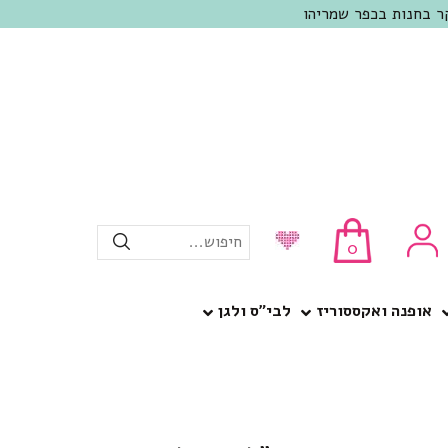
חיפוש...
0
אופנה ואקססוריז
לבי”ס ולגן