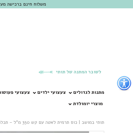
משלוח חינם ברכישה מעל 300 ש"ח | אופציה למשלוח מהיום להיום באזור המרכז | מוזמנים לבקר בחנות בכפר
לשובר המתנה של תותי
פתור
פתיחת
פריט
מתנות לגדולים
צעצועי ילדים
צעצועי פעוטות
גישות
מוצרי יומולדת
וכן
רכזי
תותי במושב
|
כוס תרמית לאטה עם קש 350 מ”ל – תכלת