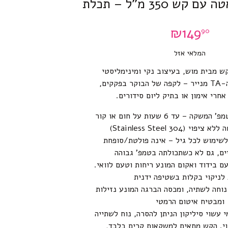
ש 350 מ”ל – תכלת
₪
149
90
המלאי אזל
ש מבית מוש, בעיצוב נקי ומינימליסטי
בהשראת כוסות ה-TA מנייר – לקפה של הבוקר בפקקים,
חרי אימון או בתיק ליום סידורים.
– עד 6 שעות על חום או קור
י (Stainless Steel 304)
לשימוש לכל גיל – אינה פולטת/סופחת
ים, גם לא כשתכולתה בטמפ’ גבוהה
ם בידוד ואקום המונע ריחות וטעם לוואי.
 לניקוי בקלות בשטיפה ידנית
וחה לשתיה, ומכסה הברגה המונע נזילות
ומבטיח איטום הרמטי
 עשוי סיליקון הניתן להסרה, נוח לשתייה
וי. הקש מתאים למשקאות קרים בלבד,