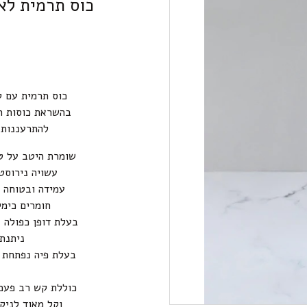
כוס תרמית לאטה עם ק
כוס תרמית עם ק
להתרעננות א
שומרת היטב על טמפ’ המשקה 
עשויה נירוסטה ללא ציפו
עמידה ובטוחה 
חומרים כימי
בעלת דופן כפולה ע
ניתנת
בעלת פיה נפתחת נ
כוללת קש רב פעמי
וקל מאוד לניק