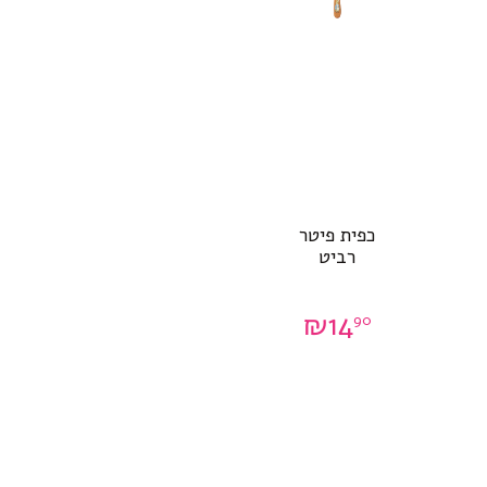
כפית פיטר
רביט
₪
14
90