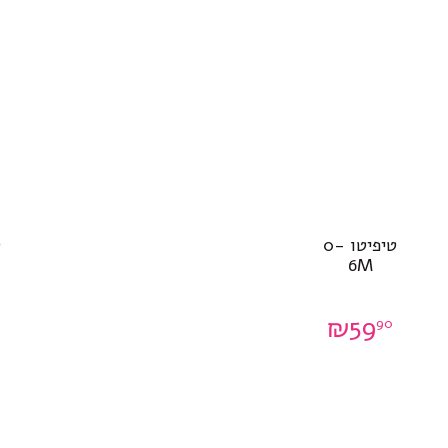
טיפיטו 0-
ט
6M
₪
59
90