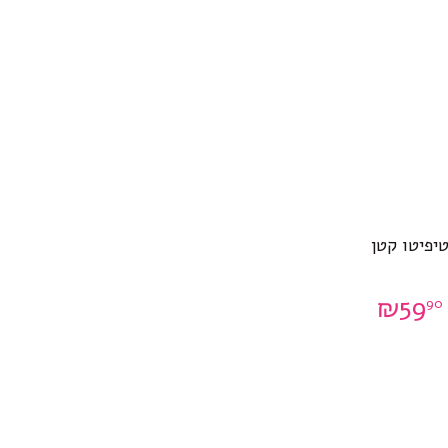
יפיטו קטן
₪
59
90