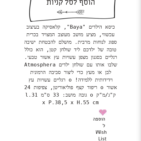
הוסף לסל קניות
כיסא הילדים "Baya", קלאסיקה בעיצוב
עכשווי, מציע מושב מעוצב המצויד בכרית
ספוג לנוחות מרבית. מושלם להבטחת ישיבה
טובה של ילדכם ליד שולחן קטן, הוא כולל
רגליים בסגנון מצפן עשויות עץ אשור טבעי.
שלבו אותו עם שולחן ילדים Atmosphera
לבן או מעץ כדי ליצור סביבה הרמונית
וידידותית ללמידה! o רגליים עשויות עץ
אשור o ריפוד קצף פוליאוריטן, צפיפות 24
ק"ג/מ"ק o גובה מושב: 33 ס"מ l.31
x P.38,5 x H.55 cm
הוספה
ל
Wish
List