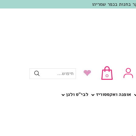
חיפוש...
0
אופנה ואקססוריז
לבי”ס ולגן