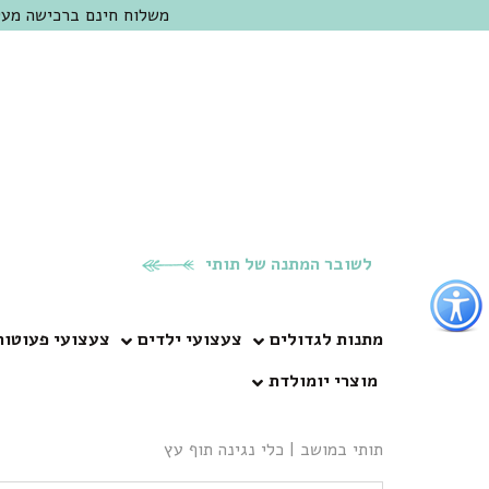
משלוח חינם ברכישה מעל 300 ש"ח | אופציה למשלוח מהיום להיום באזור המרכז | מוזמנים לבקר בחנות בכפר
לשובר המתנה של תותי
פתור
פתיחת
פריט
מתנות לגדולים
צעצועי ילדים
צעצועי פעוטות
גישות
מוצרי יומולדת
וכן
רכזי
תותי במושב
|
כלי נגינה תוף עץ