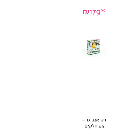
₪
179
90
זיג אנג גו –
25 חלקים