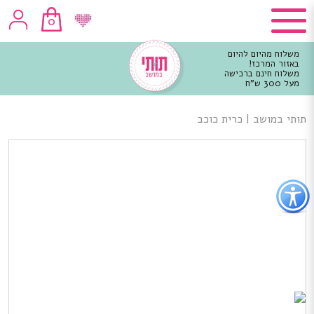
0
משלוח מהיום להיום
באזור המרכז!
משלוח חינם ברכישה
מעל 300 ש"ח
וכן
רכזי
תותי במושב
|
כרית כוכב
פתור
פתיחת
פריט
גישות