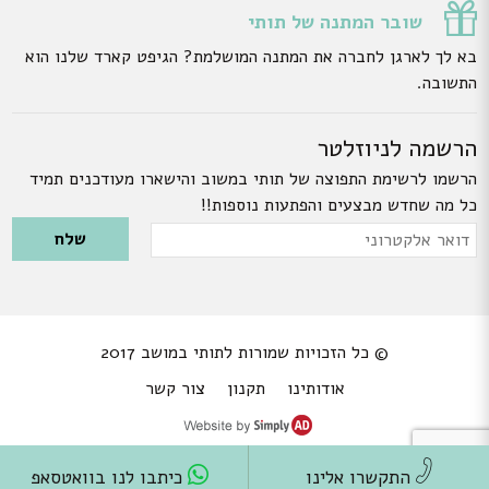
שובר המתנה של תותי
בא לך לארגן לחברה את המתנה המושלמת? הגיפט קארד שלנו הוא
התשובה.
הרשמה לניוזלטר
הרשמו לרשימת התפוצה של תותי במשוב והישארו מעודכנים תמיד
כל מה שחדש מבצעים והפתעות נוספות!!
Please leave this field empty.
דואר
אלקטרוני
© כל הזכויות שמורות לתותי במושב 2017
אודותינו
תקנון
צור קשר
התקשרו אלינו
כיתבו לנו בוואטסאפ