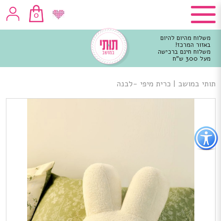
0
משלוח מהיום להיום
באזור המרכז!
משלוח חינם ברכישה
מעל 300 ש"ח
וכן
רכזי
תותי במושב
|
כרית מיפי -לבנה
פתור
פתיחת
פריט
גישות