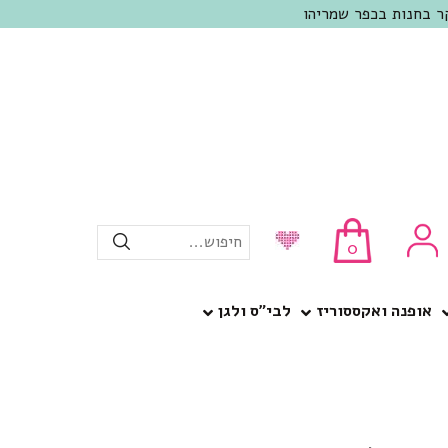
חיפוש...
0
אופנה ואקססוריז
לבי”ס ולגן