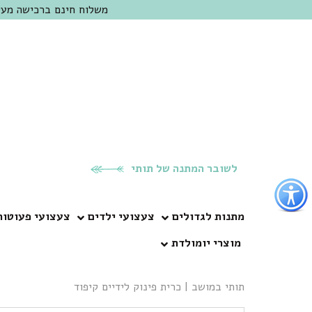
משלוח חינם ברכישה מעל 300 ש"ח | אופציה למשלוח מהיום להיום באזור המרכז | מוזמנים לבקר בחנות בכפר
לשובר המתנה של תותי
פתור
פתיחת
פריט
מתנות לגדולים
צעצועי ילדים
צעצועי פעוטות
גישות
מוצרי יומולדת
וכן
רכזי
תותי במושב
|
כרית פינוק לידיים קיפוד