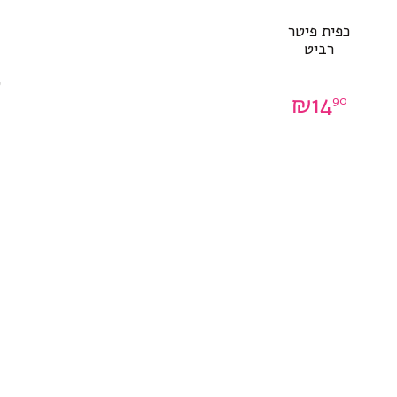
כפית פיטר
רביט
₪
14
90