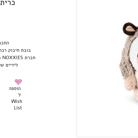
כרית 
החבר
בובת חיבוק רכה
חברת
NOXXIES
ה
לידיים ש
הוספה
ל
Wish
List