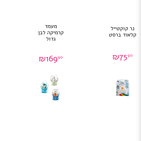
מעמד
נר קוקטייל
קרמיקה לבן
קלאוד ברסט
גדול
₪
75
90
₪
169
90