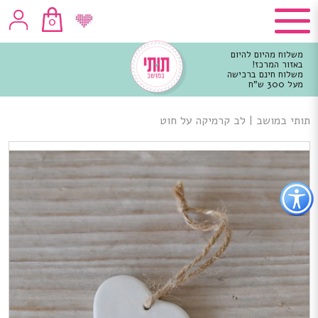
0
משלוח מהיום להיום
באזור המרכז!
משלוח חינם ברכישה
מעל 300 ש"ח
וכן
רכזי
תותי במושב
|
לב קרמיקה על חוט
פתור
פתיחת
פריט
גישות