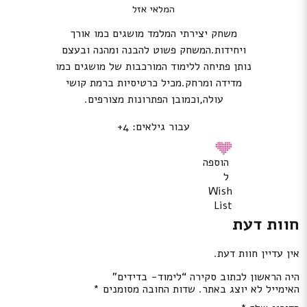
המלאי אזל
משחק יצירתי המלמד מושגים כמו אורך
ויחידות.המשחק פשוט להבנה ומהנה ובעצם
נותן פתיחה ללימוד המורכבות של מושגים כמו
מדידה ומרחק.מכיל כרטיסיות ברמת קושי
עולה,וכמובן הפתרונות מצורפים.
עבור גילאים: 4+
הוספה
ל
Wish
List
חוות דעת
אין עדיין חוות דעת.
היה הראשון לכתוב סקירה “לימוד- בדידים”
האימייל לא יוצג באתר.
שדות החובה מסומנים
*