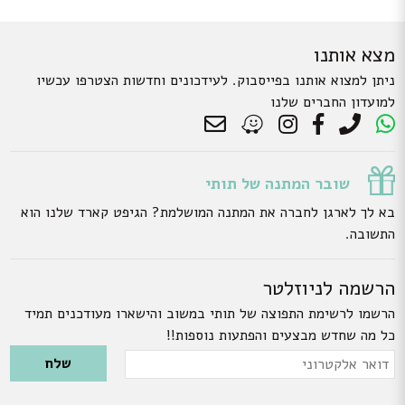
מצא אותנו
ניתן למצוא אותנו בפייסבוק. לעידכונים וחדשות הצטרפו עכשיו
למועדון החברים שלנו
שובר המתנה של תותי
בא לך לארגן לחברה את המתנה המושלמת? הגיפט קארד שלנו הוא
התשובה.
הרשמה לניוזלטר
הרשמו לרשימת התפוצה של תותי במשוב והישארו מעודכנים תמיד
כל מה שחדש מבצעים והפתעות נוספות!!
Please leave this field empty.
דואר
אלקטרוני