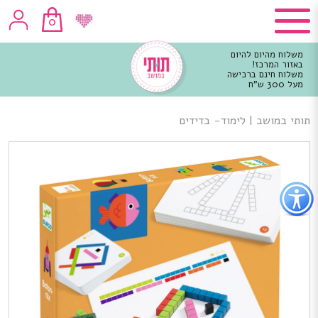
0
משלוח מהיום להיום
באזור המרכז!
משלוח חינם ברכישה
מעל 300 ש"ח
וכן
רכזי
תותי במושב
|
לימוד- בדידים
פתור
פתיחת
פריט
גישות