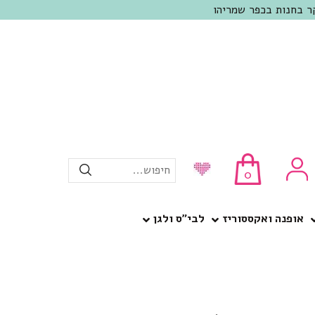
חיפוש...
0
אופנה ואקססוריז
לבי”ס ולגן