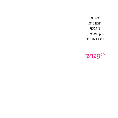
משחק
תמונות
מגנטי
בקופסא –
דינוזאורים
₪
129
90