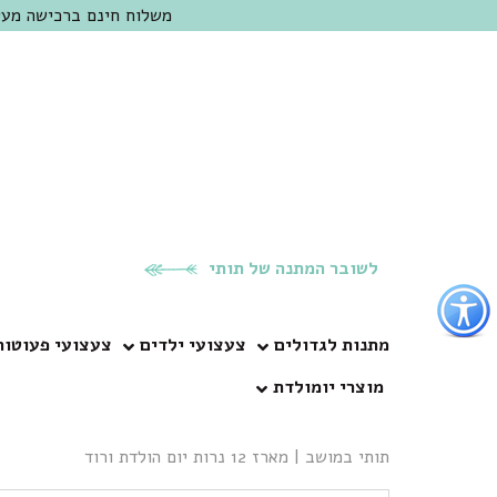
משלוח חינם ברכישה מעל 300 ש"ח | אופציה למשלוח מהיום להיום באזור המרכז | מוזמנים לבקר בחנות בכפר
לשובר המתנה של תותי
פתור
פתיחת
פריט
מתנות לגדולים
צעצועי ילדים
צעצועי פעוטות
גישות
מוצרי יומולדת
וכן
רכזי
תותי במושב
|
מארז 12 נרות יום הולדת ורוד