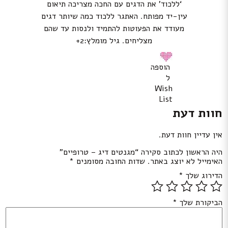
‘ללכוד’ את הדגים עם החכה מצריכה תיאום
עין-יד מפותח. האתגר ללכוד כמה שיותר דגים
מעודד את הפעוטות להתמיד ולנסות עד שהם
מצליחים. גיל מומלץ:2+
הוספה
ל
Wish
List
חוות דעת
אין עדיין חוות דעת.
היה הראשון לכתוב סקירה “מגנטים דיג – טרופיים”
האימייל לא יוצג באתר.
שדות החובה מסומנים
*
הדירוג שלך
*
הביקורת שלך
*