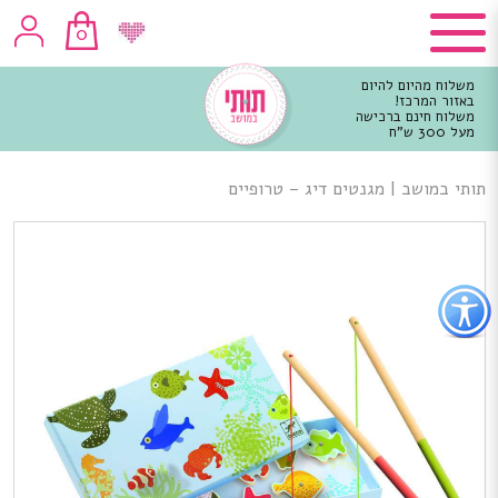
0
משלוח מהיום להיום
באזור המרכז!
משלוח חינם ברכישה
מעל 300 ש"ח
וכן
רכזי
תותי במושב
|
מגנטים דיג – טרופיים
פתור
פתיחת
פריט
גישות