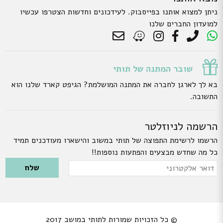
ניתן למצוא אותנו בפייסבוק. לעידכונים וחדשות הצטרפו עכשיו
למועדון החברים שלנו
שובר המתנה של תותי
בא לך לארגן לחברה את המתנה המושלמת? הגיפט קארד שלנו הוא
התשובה.
הרשמה לניוזלטר
הרשמו לרשימת התפוצה של תותי במשוב והישארו מעודכנים תמיד
כל מה שחדש מבצעים והפתעות נוספות!!
Please leave this field empty.
דואר
אלקטרוני
© כל הזכויות שמורות לתותי במושב 2017