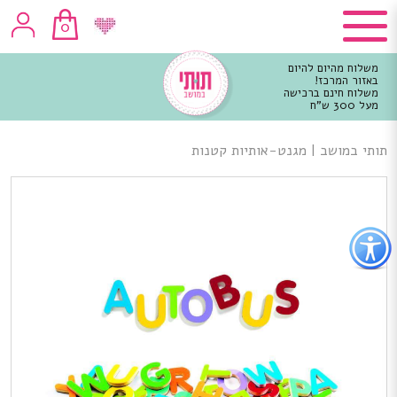
0
משלוח מהיום להיום
באזור המרכז!
משלוח חינם ברכישה
מעל 300 ש"ח
וכן
רכזי
תותי במושב
|
מגנט-אותיות קטנות
פתור
פתיחת
פריט
גישות