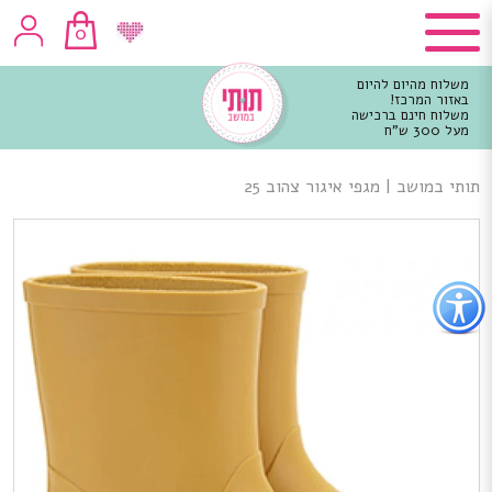
0
משלוח מהיום להיום
באזור המרכז!
משלוח חינם ברכישה
מעל 300 ש"ח
וכן
רכזי
תותי במושב
|
מגפי איגור צהוב 25
פתור
פתיחת
פריט
גישות