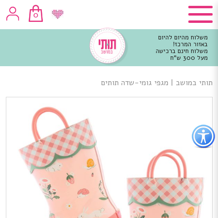
0
משלוח מהיום להיום
באזור המרכז!
משלוח חינם ברכישה
מעל 300 ש"ח
וכן
רכזי
תותי במושב
|
מגפי גומי-שדה תותים
פתור
פתיחת
פריט
גישות