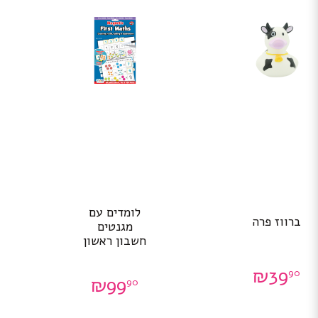
לומדים עם
ברווז פרה
מגנטים
חשבון ראשון
₪
39
90
₪
99
90