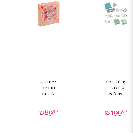
ערכת ניירת
יצירה –
גדולה –
חרוזים
שרלוט
לבבות
₪
89
₪
199
90
90