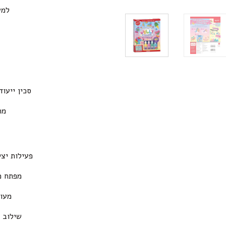
למעלה מ־
סכין ייעוד
מר
פעילות יצ
מפתח מ
מעוד
שילוב 