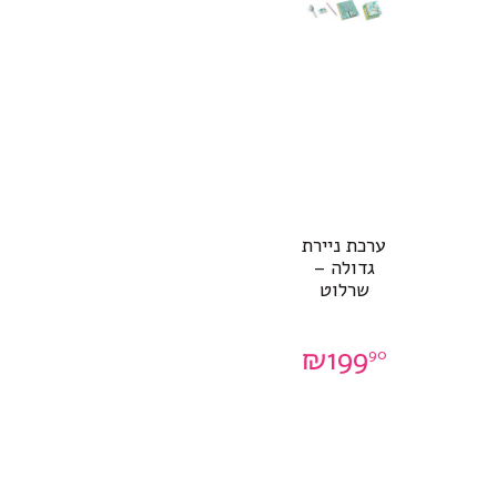
ערכת ניירת
גדולה –
שרלוט
₪
199
90