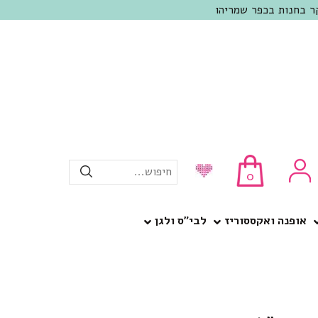
חיפוש...
0
אופנה ואקססוריז
לבי”ס ולגן