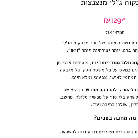
ות ג”לי מנצנצות
₪
129
90
המלאי אזל
ומרגשת במיוחד של ספר מדבקות הג׳לי
ר ברק, יותר יצירתיות ויותר “וואו”.
, מוסיפים אבני חן
קים כמעט על כל משטח חלק. כל מדבקה
ומיומי לאישי, צבעוני ומלא חיים.
ת להסרה ולהדבקה מחדש
, כך שאפשר
לשחק בלי סוף על מכשיר סלולר, מחשב,
לון, שולחן כתיבה ועוד.
מה מחכה בפנים?