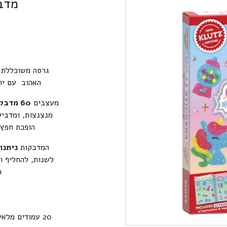
מדבק
גרסה משוכללת 
האהוב עם יות
מעצבים
60 מדבקות תלת־ממד ייחודיות
מנצנצות, ומדבי
הופכת חפץ י
המדבקות
ניתנו
לשנות, להחליף ו
ח
20 עמודים מלאים בהסברים מאוירים וברעיונות להשראה