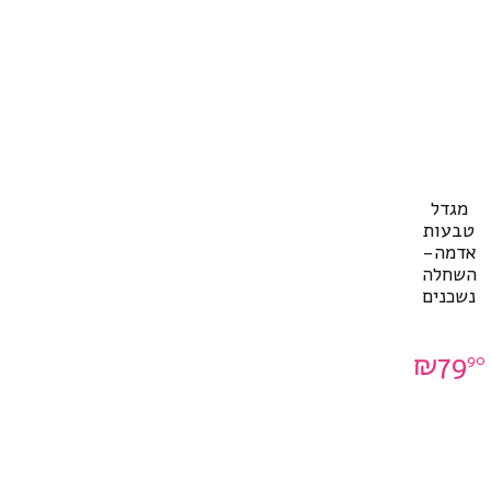
מגדל
טבעות
אדמה-
השחלה
נשכנים
₪
79
90