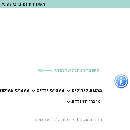
משלוח חינם ברכישה מעל 300 ש"ח | אופציה למשלוח מהיום להיום באזור המרכז | מוזמנים לבקר בחנות בכפר
לשובר המתנה של תותי
פתור
פתיחת
פריט
מתנות לגדולים
צעצועי ילדים
צעצועי פעוטות
גישות
מוצרי יומולדת
וכן
רכזי
תותי במושב
|
מדבקות ג”לי מנצנצות