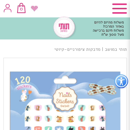
0
משלוח מהיום להיום
באזור המרכז!
משלוח חינם ברכישה
מעל 300 ש"ח
וכן
רכזי
תותי במושב
|
מדבקות ציפורניים-קיוטי
פתור
פתיחת
פריט
גישות