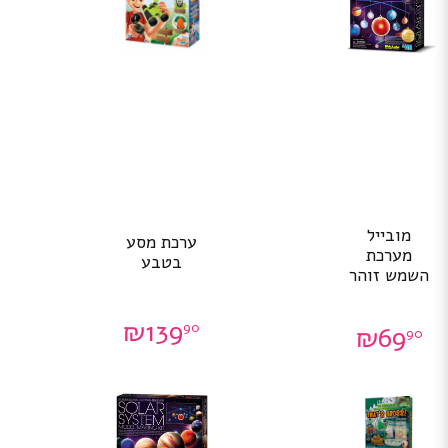
מובייל
ערכת מסע
מערכת
בטבע
השמש זוהר
₪
139
90
₪
69
90