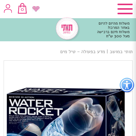
0
משלוח מהיום להיום
באזור המרכז!
משלוח חינם ברכישה
מעל 300 ש"ח
וכן
רכזי
תותי במושב
|
מדע בפעולה – טיל מים
פתור
פתיחת
פריט
גישות