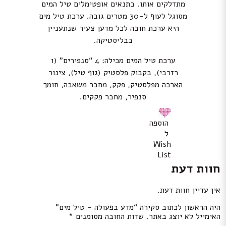
מתדלקים אותו. בתנאים אופטימלים טיל המים
מסוגל לעוף ל-30 מטרים גובה. ערכת טיל מים
היא ערכת חובה לכל מדען צעיר שנתעניין
בבליסטיקה.
ערכת טיל המים מכילה: 4 “סנפירים” (1
רזרבי), בקבוק פלסטיק (גוף טיל), צינור
הארכה מפלסטיק, פקק, מחבר משאבה, תומך
סנפיר, מחבר פקקים.
הוספה
ל
Wish
List
חוות דעת
אין עדיין חוות דעת.
היה הראשון לכתוב סקירה “מדע בפעולה – טיל מים”
האימייל לא יוצג באתר.
שדות החובה מסומנים
*