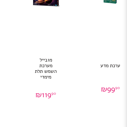
מובייל
ערכת מדע
מערכת
השמש תלת
מימדי
₪
99
90
₪
119
90