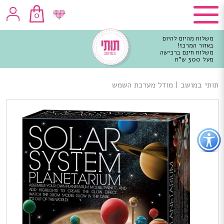
0
משלוח מהיום להיום
באזור המרכז!
משלוח חינם ברכישה
מעל 300 ש"ח
וכן
רכזי
תותי במושב
|
מודל מערכת השמש
פתור
פתיחת
פריט
גישות