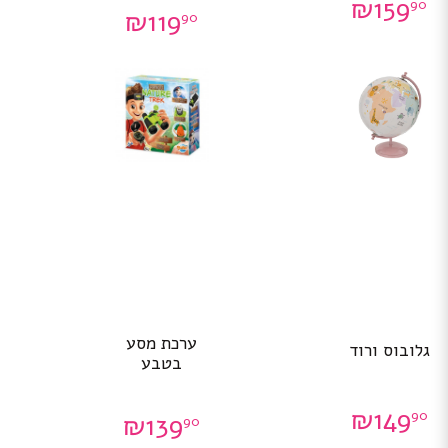
₪
159
90
₪
119
90
ערכת מסע
גלובוס ורוד
בטבע
₪
149
90
₪
139
90