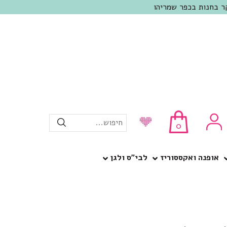
חיפוש...
0
אופנה ואקססוריז
לבי”ס ולגן