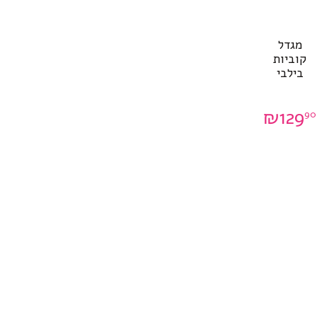
מגדל
קוביות
בילבי
₪
129
90