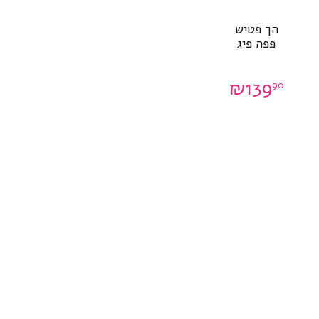
הך פטיש
פפה פיג
₪
139
90