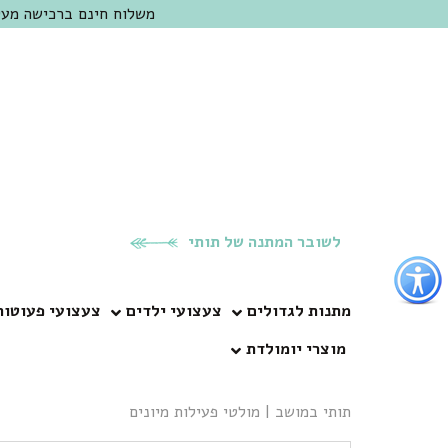
משלוח חינם ברכישה מעל 300 ש"ח | אופציה למשלוח מהיום להיום באזור המרכז | מוזמנים לבקר בחנות בכפר
לשובר המתנה של תותי
פתור
פתיחת
פריט
מתנות לגדולים
צעצועי ילדים
צעצועי פעוטות
גישות
מוצרי יומולדת
וכן
רכזי
תותי במושב
|
מולטי פעילות מיונים