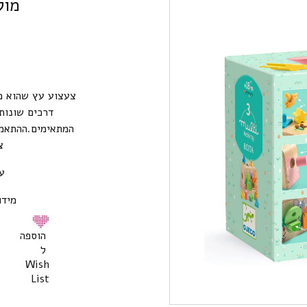
מול
צעצוע עץ שהוא מ
דרכים שונות
צ
עב
מידות המ
הוספה
ל
Wish
List