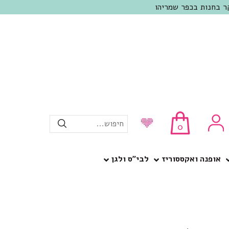
חיפוש...
0
אופנה ואקססוריז
לבי”ס ולגן