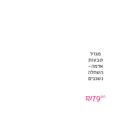
מגדל
טבעות
אדמה-
השחלה
נשכנים
₪
79
90