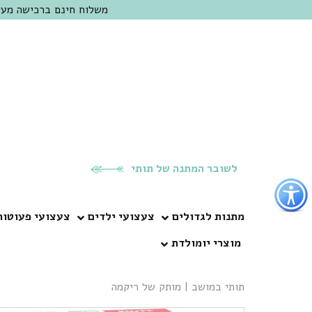
משלוח חינם ברכישה מעל 300 ש"ח | אופציה למשלוח מהיום להיום באזור המרכז | מוזמנים לבקר בחנות בכפר
לשובר המתנה של תותי
פתור
פתיחת
פריט
מתנות לגדולים
צעצועי ילדים
צעצועי פעוטות
גישות
מוצרי יומולדת
וכן
רכזי
תותי במושב
|
מותק של ריקמה