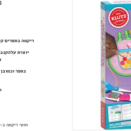
מ
ריקמה בתפרים קט
יוצרת עלהקנבס 
מ-8 
בספר וכמובן ני
היצ
מתא