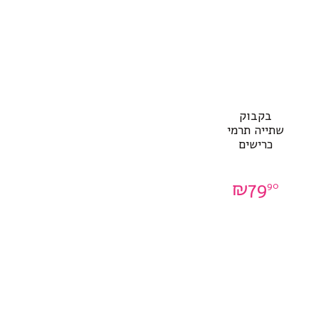
בקבוק
שתייה תרמי
כרישים
₪
79
90