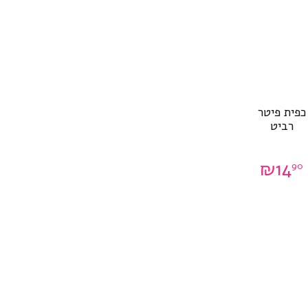
כפית פיטר
רביט
₪
14
90