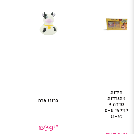
חידות
מתגרדות
ברווז פרה
סדרה 3
לגילאי 6-8
(א-ג)
₪
39
90
00