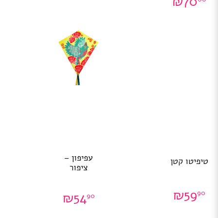
₪
70
עפיפון –
טיפיטו קטן
ציפור
₪
59
90
₪
54
90