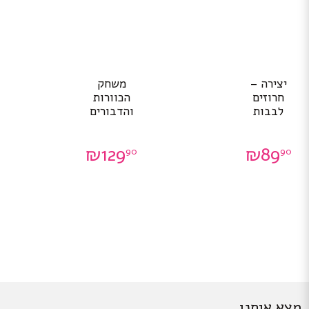
יצירה –
משחק
חרוזים
הכוורות
לבבות
והדבורים
₪
129
₪
89
90
90
מצא אותנו