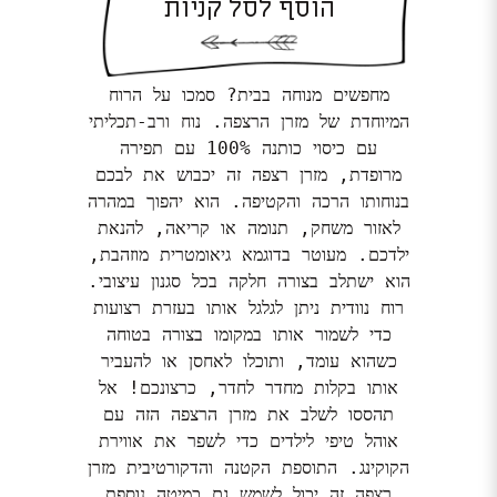
הוסף לסל קניות
מחפשים מנוחה בבית? סמכו על הרוח
המיוחדת של מזרן הרצפה. נוח ורב-תכליתי
עם כיסוי כותנה 100% עם תפירה
מרופדת, מזרן רצפה זה יכבוש את לבכם
בנוחותו הרכה והקטיפה. הוא יהפוך במהרה
לאזור משחק, תנומה או קריאה, להנאת
ילדכם. מעוטר בדוגמא גיאומטרית מוזהבת,
הוא ישתלב בצורה חלקה בכל סגנון עיצובי.
רוח נוודית ניתן לגלגל אותו בעזרת רצועות
כדי לשמור אותו במקומו בצורה בטוחה
כשהוא עומד, ותוכלו לאחסן או להעביר
אותו בקלות מחדר לחדר, כרצונכם! אל
תהססו לשלב את מזרן הרצפה הזה עם
אוהל טיפי לילדים כדי לשפר את אווירת
הקוקינג. התוספת הקטנה והדקורטיבית מזרן
רצפה זה יכול לשמש גם כמיטה נוספת