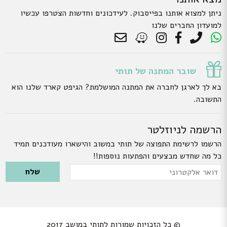
ניתן למצוא אותנו בפייסבוק. לעידכונים וחדשות הצטרפו עכשיו
למועדון החברים שלנו
שובר המתנה של תותי
בא לך לארגן לחברה את המתנה המושלמת? הגיפט קארד שלנו הוא
התשובה.
הרשמה לניוזלטר
הרשמו לרשימת התפוצה של תותי במשוב והישארו מעודכנים תמיד
כל מה שחדש מבצעים והפתעות נוספות!!
Please leave this field empty.
דואר
אלקטרוני
© כל הזכויות שמורות לתותי במושב 2017