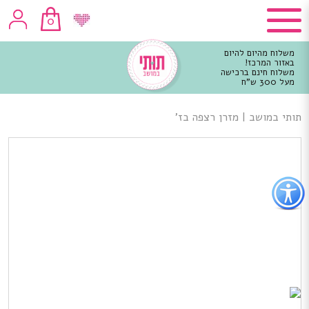
0
משלוח מהיום להיום
באזור המרכז!
משלוח חינם ברכישה
מעל 300 ש"ח
וכן
רכזי
תותי במושב
|
מזרן רצפה בז’
פתור
פתיחת
פריט
גישות