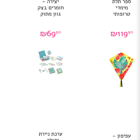
ספר תלת
יצירה –
מימדי
חומרים בצק
טרופותי
גוון מתוק
₪
69
₪
119
90
90
ערכת ניירת
עפיפון –
גדולה –