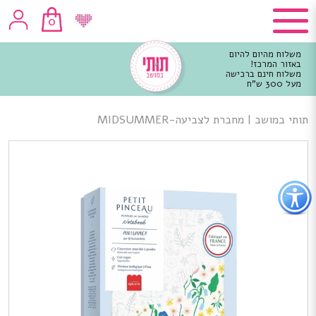
0
משלוח מהיום להיום
באזור המרכז!
משלוח חינם ברכישה
מעל 300 ש"ח
וכן
רכזי
תותי במושב
|
מחברת לצביעה-MIDSUMMER
פתור
פתיחת
פריט
גישות