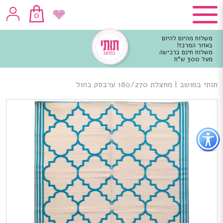
0
משלוח מהיום להיום
באזור המרכז!
משלוח חינם ברכישה
מעל 300 ש"ח
וכן
רכזי
תותי במושב
|
מחצלת 180/270 ערבסק כחול
פתור
פתיחת
פריט
גישות