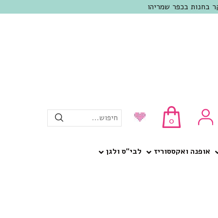
חיפוש...
0
אופנה ואקססוריז
לבי”ס ולגן