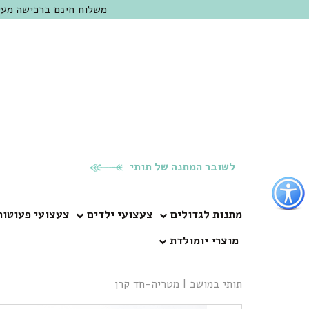
משלוח חינם ברכישה מעל 300 ש"ח | אופציה למשלוח מהיום להיום באזור המרכז | מוזמנים לבקר בחנות בכפר
לשובר המתנה של תותי
פתור
פתיחת
פריט
מתנות לגדולים
צעצועי ילדים
צעצועי פעוטות
גישות
מוצרי יומולדת
וכן
רכזי
תותי במושב
|
מטריה-חד קרן