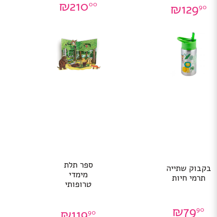
₪
210
00
₪
129
90
ספר תלת
בקבוק שתייה
מימדי
תרמי חיות
טרופותי
₪
79
90
₪
119
90