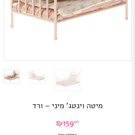
מיטה וינטג’ מיני – ורד
₪
159
90
המלאי אזל