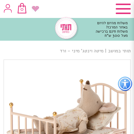
0
משלוח מהיום להיום
באזור המרכז!
משלוח חינם ברכישה
מעל 300 ש"ח
וכן
רכזי
תותי במושב
|
מיטה וינטג’ מיני – ורד
פתור
פתיחת
פריט
גישות