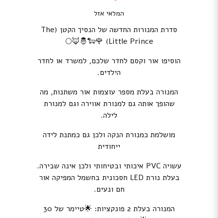
המלאי אזל
סדרת המנורות החדשה של הנסיך הקטן (The
Little Prince) 🌹🐑🤴🦊🌕
הוסיפו אור וקסם לחדר שלכם, למשרד או לחדר
הילדים.
המנורה בעלת מספר עוצמות אור משתנות, מה
שהופך אותה גם למנורת אווירה וגם למנורת
לילה.
מושלמת כמנורת הנקה ולכן גם כמתנת לידה
ייחודית
עשויה PVC איכותי ובטיחותי ולכן אינה שבירה.
בעלת נורת LED חסכונית בחשמל המפיקה אור
חם ונעים.
המנורה בעלת 2 פונקציות: 🌟טיימר של 30