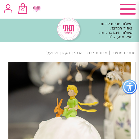
0
משלוח מהיום להיום
באזור המרכז!
משלוח חינם ברכישה
מעל 300 ש"ח
וכן
רכזי
תותי במושב
|
מנורת ירח -הנסיך הקטן ושועל
פתור
פתיחת
פריט
גישות