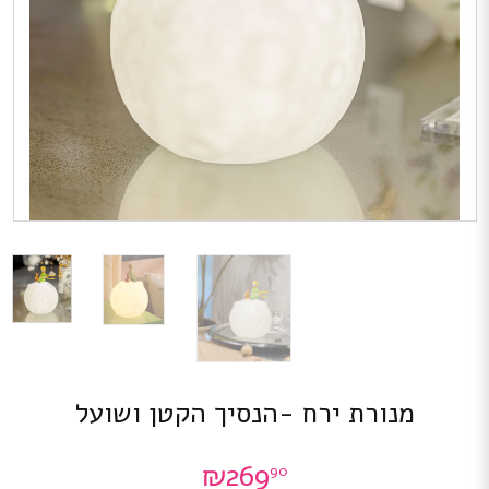
מנורת ירח -הנסיך הקטן ושועל
₪
269
90