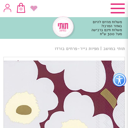
0
משלוח מהיום להיום
באזור המרכז!
משלוח חינם ברכישה
מעל 300 ש"ח
וכן
רכזי
תותי במושב
|
מפיות נייר-פרחים בורדו
פתור
פתיחת
פריט
גישות