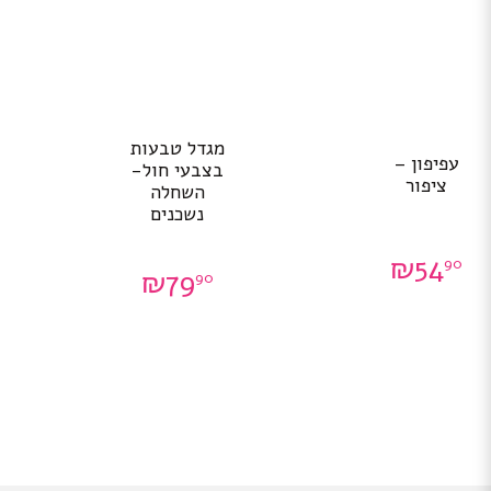
מגדל טבעות
עפיפון –
בצבעי חול-
ציפור
השחלה
נשכנים
₪
54
90
₪
79
90