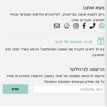
מצא אותנו
ניתן למצוא אותנו בפייסבוק. לעידכונים וחדשות הצטרפו עכשיו
למועדון החברים שלנו
שובר המתנה של תותי
בא לך לארגן לחברה את המתנה המושלמת? הגיפט קארד שלנו הוא
התשובה.
הרשמה לניוזלטר
הרשמו לרשימת התפוצה של תותי במשוב והישארו מעודכנים תמיד
כל מה שחדש מבצעים והפתעות נוספות!!
Please leave this field empty.
דואר
אלקטרוני