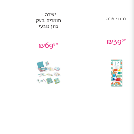
יצירה –
ברווז פרה
חומרים בצק
גוון טבעי
₪
39
90
₪
69
90