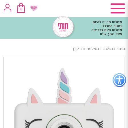
0
משלוח מהיום להיום
באזור המרכז!
משלוח חינם ברכישה
מעל 300 ש"ח
וכן
רכזי
תותי במושב
|
מצלמה חד קרן
פתור
פתיחת
פריט
גישות