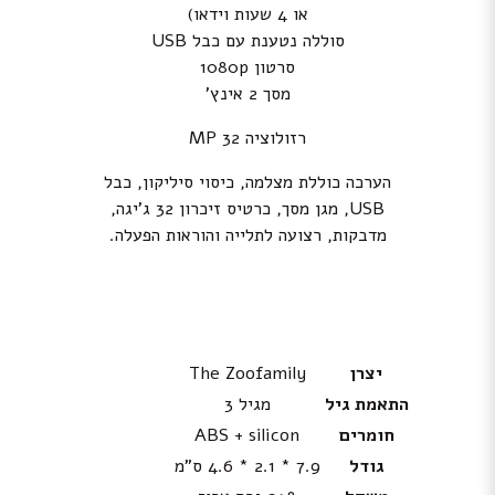
או 4 שעות וידאו)
סוללה נטענת עם כבל USB
סרטון 1080p
מסך 2 אינץ’
רזולוציה 32 MP
הערכה כוללת מצלמה, כיסוי סיליקון, כבל
USB, מגן מסך, כרטיס זיכרון 32 ג’יגה,
מדבקות, רצועה לתלייה והוראות הפעלה.
יצרן
The Zoofamily
התאמת גיל
מגיל 3
חומרים
ABS + silicon
גודל
7.9 * 2.1 * 4.6 ס”מ