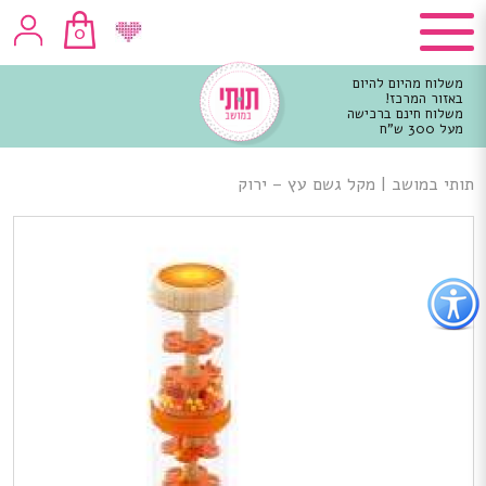
0
משלוח מהיום להיום
באזור המרכז!
משלוח חינם ברכישה
מעל 300 ש"ח
וכן
רכזי
תותי במושב
|
מקל גשם עץ – ירוק
פתור
פתיחת
פריט
גישות